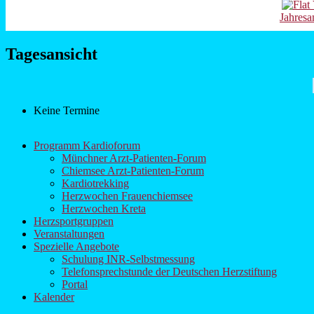
Jahresa
Tagesansicht
Keine Termine
Programm Kardioforum
Münchner Arzt-Patienten-Forum
Chiemsee Arzt-Patienten-Forum
Kardiotrekking
Herzwochen Frauenchiemsee
Herzwochen Kreta
Herzsportgruppen
Veranstaltungen
Spezielle Angebote
Schulung INR-Selbstmessung
Telefonsprechstunde der Deutschen Herzstiftung
Portal
Kalender